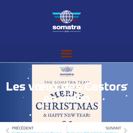
Les vœux des Castors
en vidéo
PRÉCÉDENT
SUIVANT