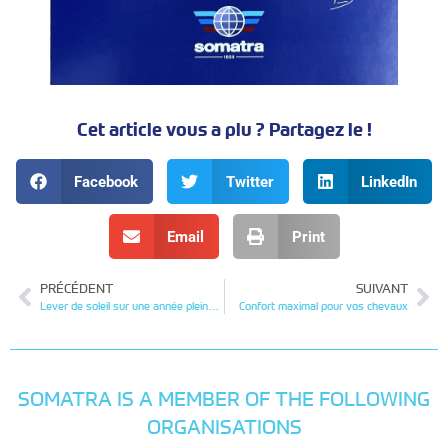
Cet article vous a plu ? Partagez le !
Facebook
Twitter
LinkedIn
Email
Print
PRÉCÉDENT
SUIVANT
Lever de soleil sur une année pleine de challenges
Confort maximal pour vos chevaux
SOMATRA IS A MEMBER OF THE FOLLOWING
ORGANISATIONS