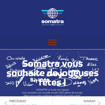
Somatra vous
souhaite de joyeuses
fêtes !
PRÉCÉDENT
SUIVANT