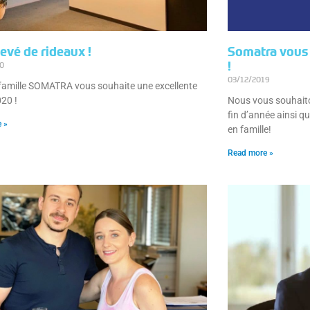
levé de rideaux !
Somatra vous 
20
!
03/12/2019
 famille SOMATRA vous souhaite une excellente
20 !
Nous vous souhaito
fin d’année ainsi 
 »
en famille!
Read more »