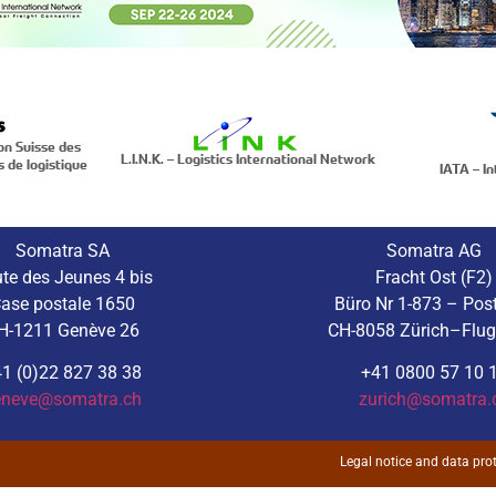
on Suisse des
L.I.N.K. – Logistics International Network
s de logistique
IATA – In
Somatra SA
Somatra AG
te des Jeunes 4 bis
Fracht Ost (F2)
ase postale 1650
Büro Nr 1-873 – Pos
H-1211 Genève 26
CH-8058 Zürich–Flu
1 (0)22 827 38 38
+41 0800 57 10 
eneve@somatra.ch
zurich@somatra.
Legal notice and data prot