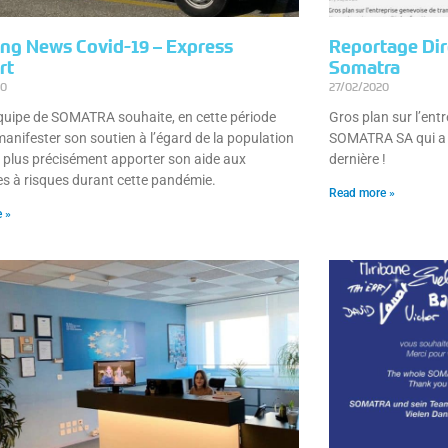
ng News Covid-19 – Express
Reportage Dir
rt
Somatra
20
27/02/2020
équipe de SOMATRA souhaite, en cette période
Gros plan sur l’ent
, manifester son soutien à l’égard de la population
SOMATRA SA qui a f
t plus précisément apporter son aide aux
dernière !
s à risques durant cette pandémie.
Read more »
 »