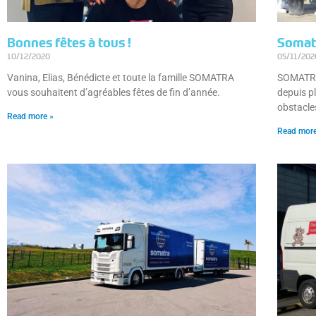
Bonnes fêtes à tous !
Somatr
10/12/2020
05/11/202
Vanina, Elias, Bénédicte et toute la famille SOMATRA
SOMATRA 
vous souhaitent d’agréables fêtes de fin d’année.
depuis p
obstacle
Read more »
Read more