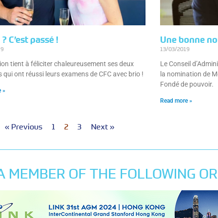
 ? C’est passé !
Une bonne nou
19
13/03/2019
ion tient à féliciter chaleureusement ses deux
Le Conseil d’Admini
s qui ont réussi leurs examens de CFC avec brio !
la nomination de Mo
Fondé de pouvoir.
 »
Read more »
« Previous
1
2
3
Next »
 A MEMBER OF THE FOLLOWING OR