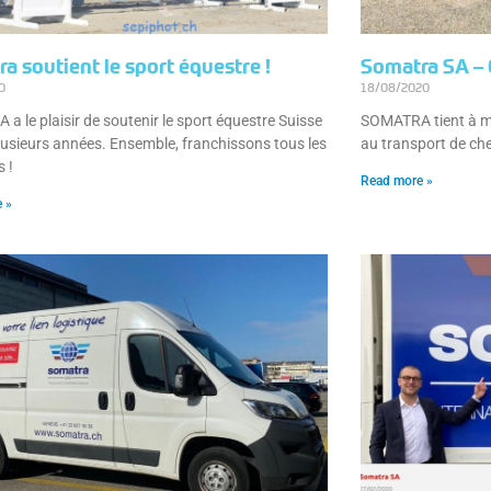
a soutient le sport équestre !
Somatra SA – 
0
18/08/2020
a le plaisir de soutenir le sport équestre Suisse
SOMATRA tient à met
lusieurs années. Ensemble, franchissons tous les
au transport de che
s !
Read more »
 »