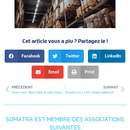
Cet article vous a plu ? Partagez le !
Facebook
Twitter
LinkedIn
Email
Print
PRÉCÉDENT
SUIVANT
Avez-vous déjà croisé le vélo Somatra ?
Somatra et L.I.N.K Global célèbrent ensemble 29 ans de collaboration
SOMATRA EST MEMBRE DES ASSOCIATIONS
SUIVANTES