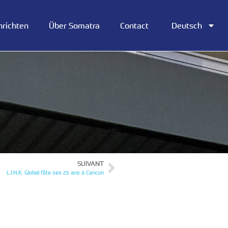
hrichten
Über Somatra
Contact
Deutsch
SUIVANT
L.I.N.K. Global fête ses 25 ans à Cancun