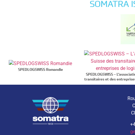
SOMATRA I
SPEDLOGSWISS Romandie
SPEDLOGSWISS – L'associati
transitaires et des entreprise
Rou
C
C
+4
g