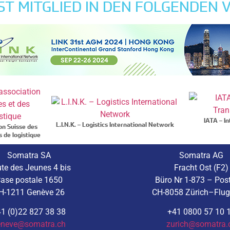
ST MITGLIED IN DEN FOLGENDEN
IATA – In
L.I.N.K. – Logistics International Network
on Suisse des
s de logistique
Somatra SA
Somatra AG
te des Jeunes 4 bis
Fracht Ost (F2)
ase postale 1650
Büro Nr 1-873 – Pos
H-1211 Genève 26
CH-8058 Zürich–Flu
1 (0)22 827 38 38
+41 0800 57 10 
eneve@somatra.ch
zurich@somatra.