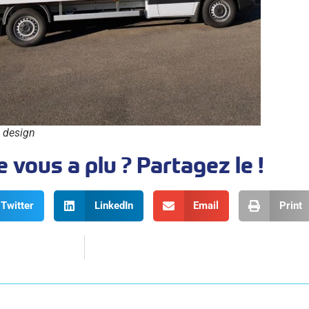
 design
e vous a plu ? Partagez le !
Twitter
LinkedIn
Email
Print